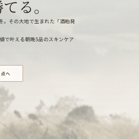
勝てる。
冬。その大地で生まれた「酒粕発
価値で叶える朝晩5品のスキンケア
原点へ